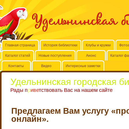
Удельнинская 
Главная страница
История библиотеки
Клубы и кружки
Фото
Каталог статей
Новые поступления
Анонс
Каталог ф
Контакты
Видео
Интересные заметки
Удельнинская городская б
Р
а
д
ы
п
р
и
в
е
т
с
т
в
о
в
а
т
ь
В
а
с
н
а
н
а
ш
е
м
с
а
й
т
е
Предлагаем Вам услугу «пр
онлайн».